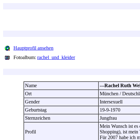
Hauptprofil ansehen
Fotoalbum:
rachel_und_kleider
Name
---Rachel Ruth Wel
Ort
München / Deutsch
Gender
Intersexuell
Geburtstag
19-9-1970
Sternzeichen
Jungfrau
Mein Wunsch ist es 
Profil
Shopping), ist mein 
Für 2007 habe ich m