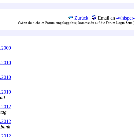
Zurück
|
Email an
-whisper-
(Wenn du nicht im Forum eingeloggt bist, kommst du auf die Forum Login Seite.)
6.2009
1.2010
1.2010
6.2010
rad
5.2012
stag
7.2012
kbank
9.2012