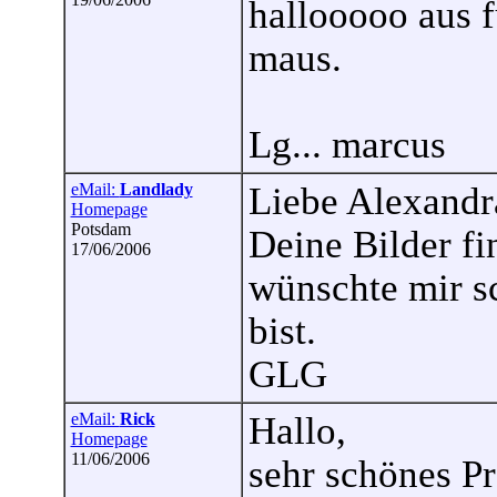
hallooooo aus fu
maus.
Lg... marcus
eMail:
Landlady
Liebe Alexandr
Homepage
Potsdam
Deine Bilder f
17/06/2006
wünschte mir s
bist.
GLG
eMail:
Rick
Hallo,
Homepage
11/06/2006
sehr schönes Pr