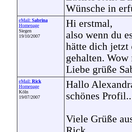
Wünsche in erf
eMail:
Sabrina
Hi erstmal,
Homepage
Siegen
also wenn du es
19/10/2007
hätte dich jetzt
gehalten. Wow 
Liebe grüße Sa
eMail:
Rick
Hallo Alexandra
Homepage
Köln
schönes Profil
19/07/2007
Viele Grüße au
Rick