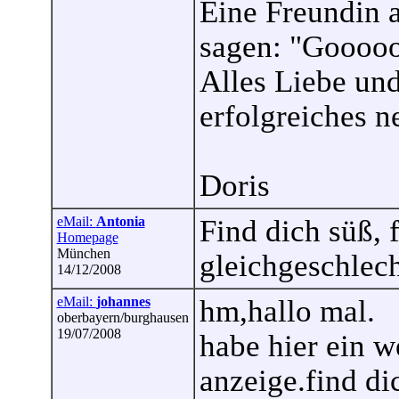
Eine Freundin 
sagen: "Gooooo
Alles Liebe un
erfolgreiches n
Doris
eMail:
Antonia
Find dich süß, 
Homepage
München
gleichgeschlec
14/12/2008
eMail:
johannes
hm,hallo mal.
oberbayern/burghausen
19/07/2008
habe hier ein w
anzeige.find d