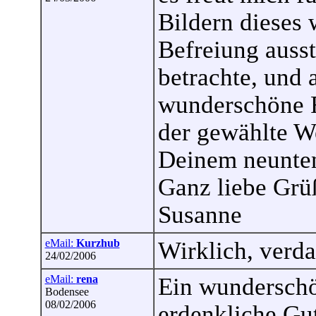
Bildern dieses
Befreiung ausst
betrachte, und 
wunderschöne F
der gewählte We
Deinem neunten
Ganz liebe Grü
Susanne
eMail:
Kurzhub
Wirklich, verd
24/02/2006
eMail:
rena
Ein wunderschön
Bodensee
08/02/2006
erdenkliche Gut