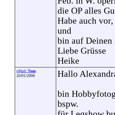
Feb. in W. oper
die OP alles Gu
Habe auch vor, 
und
bin auf Deinen 
Liebe Grüsse
Heike
eMail:
Tom
Hallo Alexandr
20/01/2006
bin Hobbyfotog
bspw.
für Legshow bu