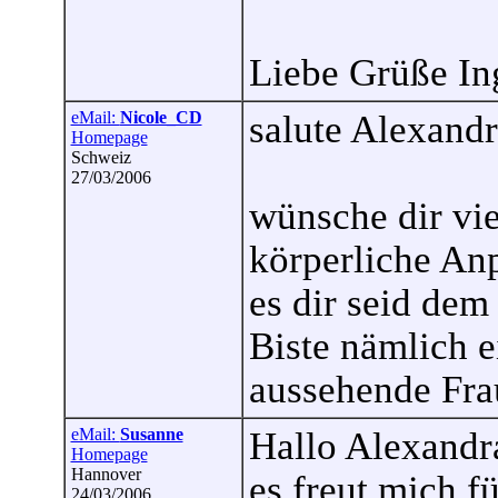
Liebe Grüße In
eMail:
Nicole_CD
salute Alexand
Homepage
Schweiz
27/03/2006
wünsche dir vie
körperliche An
es dir seid dem
Biste nämlich 
aussehende Fra
eMail:
Susanne
Hallo Alexandr
Homepage
Hannover
es freut mich f
24/03/2006