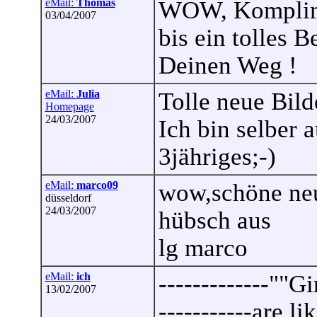
eMail:
Thomas
WOW, Komplimen
03/04/2007
bis ein tolles B
Deinen Weg !
eMail:
Julia
Tolle neue Bild
Homepage
24/03/2007
Ich bin selber 
3jähriges;-)
eMail:
marco09
wow,schöne neue
düsseldorf
24/03/2007
hübsch aus
lg marco
eMail:
ich
-------------""Gir
13/02/2007
-----------are li