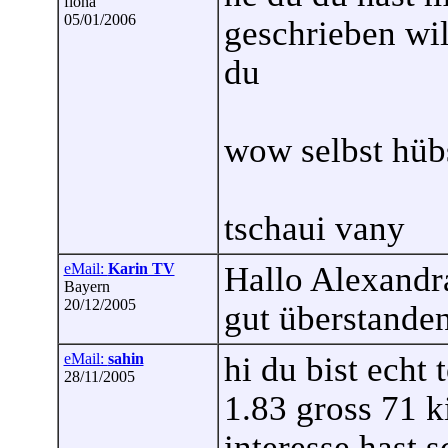
flöha
05/01/2006
geschrieben wi
du
wow selbst hübs
tschaui vany
eMail:
Karin TV
Hallo Alexandra
Bayern
20/12/2005
gut überstanden
eMail:
sahin
hi du bist echt 
28/11/2005
1.83 gross 71 k
interesse hast s