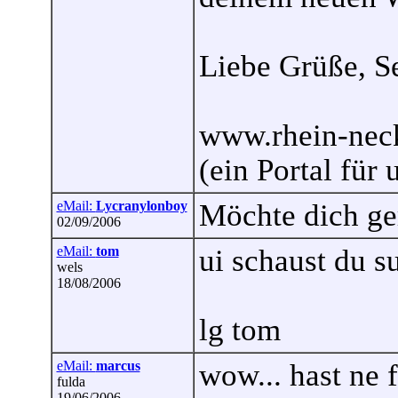
Liebe Grüße, S
www.rhein-neck
(ein Portal für
eMail:
Lycranylonboy
Möchte dich ge
02/09/2006
eMail:
tom
ui schaust du su
wels
18/08/2006
lg tom
eMail:
marcus
wow... hast ne 
fulda
19/06/2006