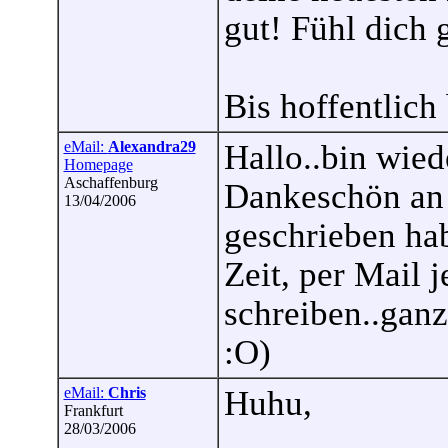
gut! Fühl dich 
Bis hoffentlich
eMail:
Alexandra29
Hallo..bin wied
Homepage
Aschaffenburg
Dankeschön an 
13/04/2006
geschrieben hab
Zeit, per Mail 
schreiben..ganz
:O)
eMail:
Chris
Huhu,
Frankfurt
28/03/2006