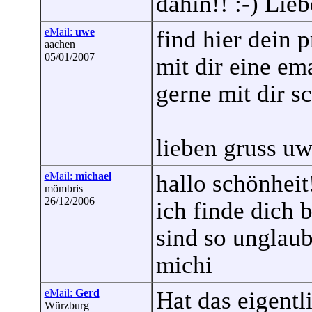
dahin!! :-) Lie
eMail:
uwe
find hier dein p
aachen
05/01/2007
mit dir eine em
gerne mit dir s
lieben gruss u
eMail:
michael
hallo schönheit
mömbris
26/12/2006
ich finde dich 
sind so unglaub
michi
eMail:
Gerd
Hat das eigentl
Würzburg