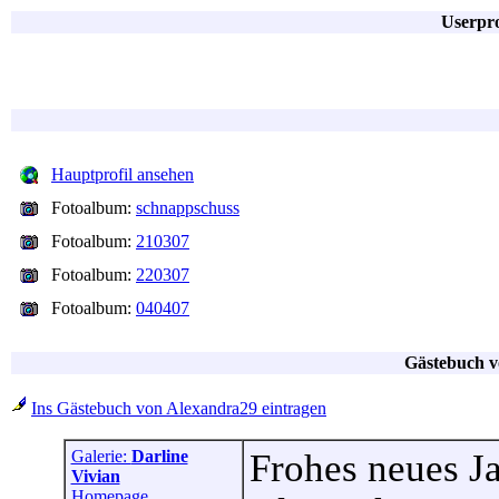
Userpro
Hauptprofil ansehen
Fotoalbum:
schnappschuss
Fotoalbum:
210307
Fotoalbum:
220307
Fotoalbum:
040407
Gästebuch v
Ins Gästebuch von Alexandra29 eintragen
Galerie:
Darline
Frohes neues J
Vivian
Homepage