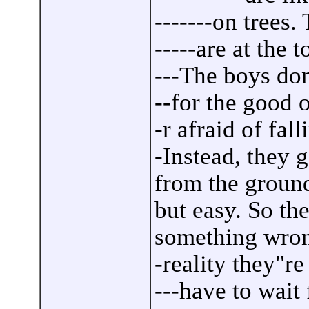
-------on trees.
-----are at the t
---The boys don
--for the good 
-r afraid of fal
-Instead, they g
from the ground
but easy. So th
something wron
-reality they"r
---have to wait 