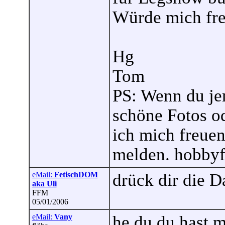
Würde mich fre
Hg
Tom
PS: Wenn du je
schöne Fotos od
ich mich freuen
melden. hobby
eMail:
FetischDOM
drück dir die D
aka Uli
FFM
05/01/2006
eMail:
Vany
he du du hast m