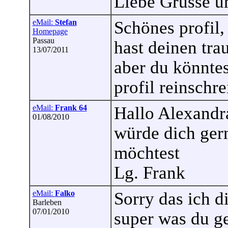
Liebe Grüsse u
eMail:
Stefan
Schönes profil,
Homepage
Passau
hast deinen tr
13/07/2011
aber du könntes
profil reinschr
eMail:
Frank 64
Hallo Alexandra
01/08/2010
würde dich ger
möchtest
Lg. Frank
eMail:
Falko
Sorry das ich d
Barleben
07/01/2010
super was du g