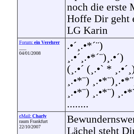
noch die erste
Hoffe Dir geht 
LG Karin
Forum:
ein Verehrer
.•´¸.•*´¨)
___
04/01/2008
¸.•´¸.•*´¨)¸.•´)
(¸.•´ (¸.•` * ¸.•´¸
¸.•*¨) ¸.•*¨)¸.•*¨
¸.•*¨) ¸.•*¨) ¸.•*
........
eMail:
Charly
Bewundernswert
raum Frankfurt
22/10/2007
Lächel steht Di