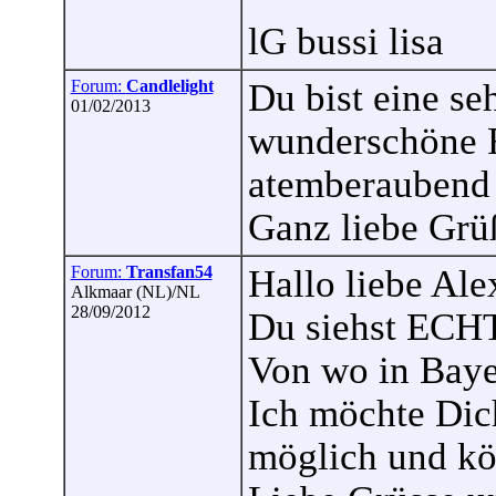
lG bussi lisa
Forum:
Candlelight
Du bist eine s
01/02/2013
wunderschöne F
atemberaubend 
Ganz liebe Grü
Forum:
Transfan54
Hallo liebe Ale
Alkmaar (NL)/NL
28/09/2012
Du siehst ECHT 
Von wo in Bay
Ich möchte Dic
möglich und kö