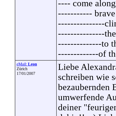
---- come along
----------- brav
---------------cl
---------------th
--------------to 
-------------of th
eMail:
Leon
Liebe Alexandra
Zürich
17/01/2007
schreiben wie s
bezaubernden Bi
umwerfende Aus
deiner "feurige