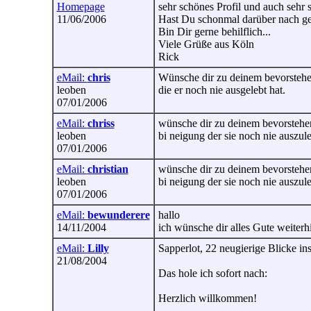
Homepage
sehr schönes Profil und auch sehr 
11/06/2006
Hast Du schonmal darüber nach ge
Bin Dir gerne behilflich...
Viele Grüße aus Köln
Rick
eMail:
chris
Wünsche dir zu deinem bevorstehend
leoben
die er noch nie ausgelebt hat.
07/01/2006
eMail:
chriss
wünsche dir zu deinem bevorstehend
leoben
bi neigung der sie noch nie auszule
07/01/2006
eMail:
christian
wünsche dir zu deinem bevorstehend
leoben
bi neigung der sie noch nie auszule
07/01/2006
eMail:
bewunderere
hallo
14/11/2004
ich wünsche dir alles Gute weiterh
eMail:
Lilly
Sapperlot, 22 neugierige Blicke in
21/08/2004
Das hole ich sofort nach:
Herzlich willkommen!