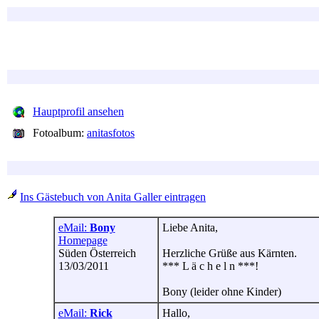
Hauptprofil ansehen
Fotoalbum:
anitasfotos
Ins Gästebuch von Anita Galler eintragen
eMail:
Bony
Liebe Anita,
Homepage
Süden Österreich
Herzliche Grüße aus Kärnten.
13/03/2011
*** L ä c h e l n ***!
Bony (leider ohne Kinder)
eMail:
Rick
Hallo,