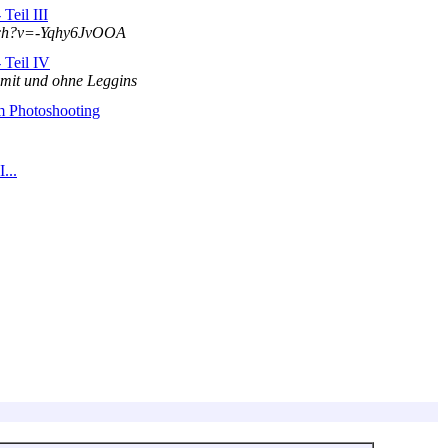
Teil III
tch?v=-Yqhy6JvOOA
 Teil IV
 mit und ohne Leggins
 Photoshooting
...