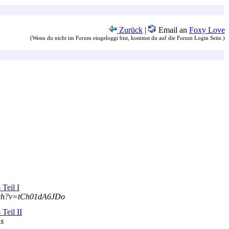
Zurück
|
Email an
Foxy Love
(Wenn du nicht im Forum eingeloggt bist, kommst du auf die Forum Login Seite.)
Teil I
tch?v=tCh01dA6JDo
Teil II
ns