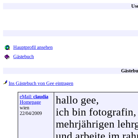
Use
Hauptprofil ansehen
Gästebuch
Gästebu
Ins Gästebuch von Gee eintragen
eMail:
claudia
hallo gee,
Homepage
wien
ich bin fotografin
22/04/2009
mehrjährigen lehrg
und arbeite im rah