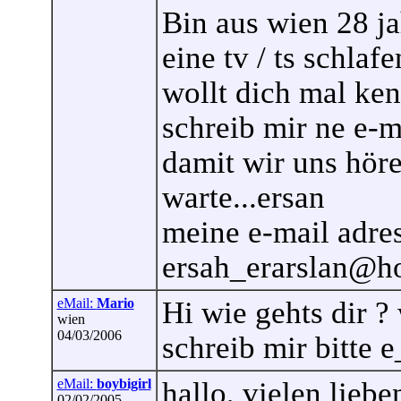
Bin aus wien 28 ja
eine tv / ts schlafe
wollt dich mal ken
schreib mir ne e-
damit wir uns höre
warte...ersan
meine e-mail adre
ersah_erarslan@h
eMail:
Mario
Hi wie gehts dir ?
wien
04/03/2006
schreib mir bitte
eMail:
boybigirl
hallo, vielen lieb
02/02/2005