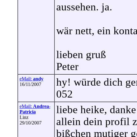
aussehen. ja.
wär nett, ein kont
lieben gruß
Peter
eMail:
andy
hy! würde dich ge
16/11/2007
052
eMail:
Andrea-
liebe heike, danke
Patricia
Linz
allein dein profil
29/10/2007
bißchen mutiger g