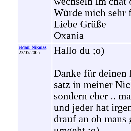
wechseln im chat 
Würde mich sehr f
Liebe Grüße
Oxania
eMail:
Nikolas
Hallo du ;o)
23/05/2005
Danke für deinen 
satz in meiner Nic
sondern eher .. ma
und jeder hat irg
drauf an ob mans 
umgeht ;o)