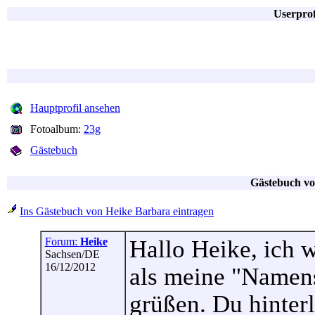
Userprof
Hauptprofil ansehen
Fotoalbum:
23g
Gästebuch
Gästebuch vo
Ins Gästebuch von Heike Barbara eintragen
Forum:
Heike
Hallo Heike, ich w
Sachsen/DE
16/12/2012
als meine "Namens
grüßen. Du hinter