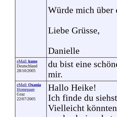
Würde mich über e
Liebe Grüsse,
Danielle
eMail:
kuno
du bist eine schön
Deutschland
28/10/2005
mir.
eMail:
Oxania
Hallo Heike!
Homepage
Graz
Ich finde du siehs
22/07/2005
Vielleicht könnten