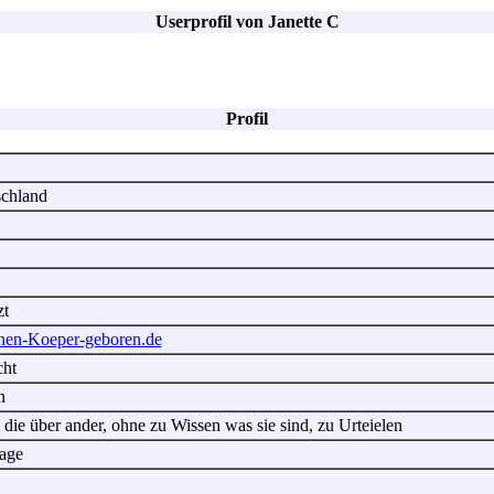
Userprofil von Janette C
Profil
tschland
zt
chen-Koeper-geboren.de
cht
n
die über ander, ohne zu Wissen was sie sind, zu Urteielen
age