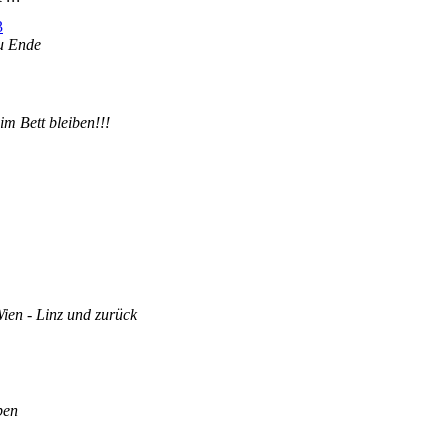
3
zu Ende
im Bett bleiben!!!
ien - Linz und zurück
pen