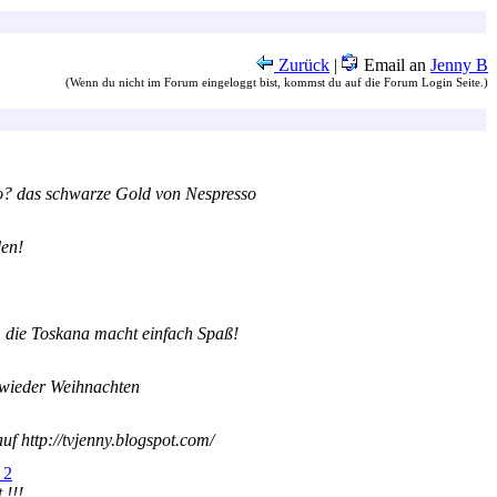
Zurück
|
Email an
Jenny B
(Wenn du nicht im Forum eingeloggt bist, kommst du auf die Forum Login Seite.)
o? das schwarze Gold von Nespresso
den!
 die Toskana macht einfach Spaß!
 wieder Weihnachten
f http://tvjenny.blogspot.com/
 2
 !!!