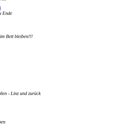
3
zu Ende
im Bett bleiben!!!
ien - Linz und zurück
pen