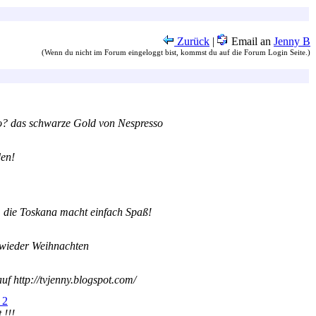
Zurück
|
Email an
Jenny B
(Wenn du nicht im Forum eingeloggt bist, kommst du auf die Forum Login Seite.)
o? das schwarze Gold von Nespresso
den!
 die Toskana macht einfach Spaß!
 wieder Weihnachten
f http://tvjenny.blogspot.com/
 2
 !!!