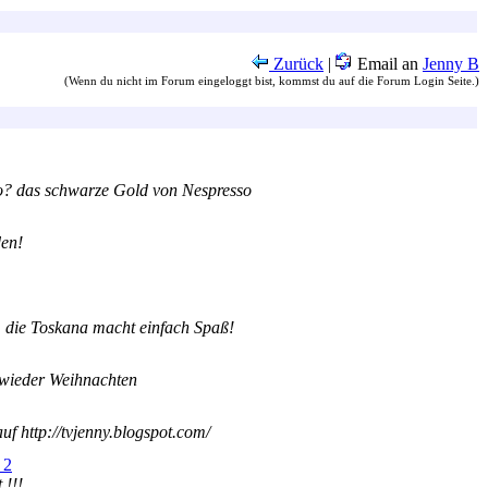
Zurück
|
Email an
Jenny B
(Wenn du nicht im Forum eingeloggt bist, kommst du auf die Forum Login Seite.)
o? das schwarze Gold von Nespresso
den!
 die Toskana macht einfach Spaß!
 wieder Weihnachten
f http://tvjenny.blogspot.com/
 2
 !!!