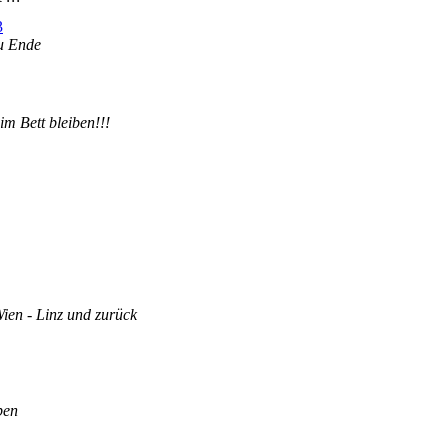
3
zu Ende
im Bett bleiben!!!
ien - Linz und zurück
pen