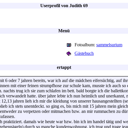
Userprofil von Judith 69
Menü
Fotoalbum:
sammelsurium
Gästebuch
ertappt
 mit 6 oder 7 jahren bereits, war ich auf die mädchen eifersüchtig, auf i
innen mit einer feinen strumpfhose zur schule kam, musste ich auch so 
 nachts trug ich sie zum schlafen im bett. bald borgte ich die ballettk
ch verwandelt hatte. über jahre lebte ich nun heimlich und unerkannt, m
12,13 jahren lieh ich mir die kleidung von unserer hausangestellten (s
lieb ich stets unentdeckt. so ging es, bis mich mit 15 jahren mein gleic
h entweder zu verpetzen oder mitmachen bzw. an mir rummachen zu dürfen
zufassen.
ech praktiziert. damals wie heute war bzw. bin ich im handel tätig und w
en zehennägeln) durch so manche kundenwohnung. ich trug und trage je