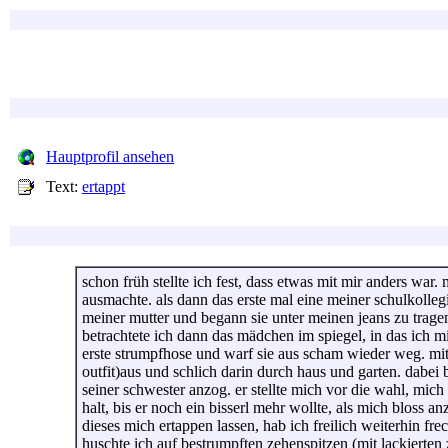
Hauptprofil ansehen
Text:
ertappt
schon früh stellte ich fest, dass etwas mit mir anders war.
ausmachte. als dann das erste mal eine meiner schulkolleg
meiner mutter und begann sie unter meinen jeans zu tragen.
betrachtete ich dann das mädchen im spiegel, in das ich mi
erste strumpfhose und warf sie aus scham wieder weg. mit 
outfit)aus und schlich darin durch haus und garten. dabei b
seiner schwester anzog. er stellte mich vor die wahl, mic
halt, bis er noch ein bisserl mehr wollte, als mich bloss an
dieses mich ertappen lassen, hab ich freilich weiterhin fr
huschte ich auf bestrumpften zehenspitzen (mit lackiert