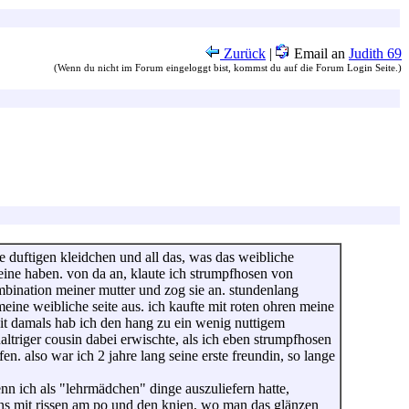
Zurück
|
Email an
Judith 69
(Wenn du nicht im Forum eingeloggt bist, kommst du auf die Forum Login Seite.)
hre duftigen kleidchen und all das, was das weibliche
eine haben. von da an, klaute ich strumpfhosen von
ombination meiner mutter und zog sie an. stundenlang
eine weibliche seite aus. ich kaufte mit roten ohren meine
eit damals hab ich den hang zu ein wenig nuttigem
haltriger cousin dabei erwischte, als ich eben strumpfhosen
. also war ich 2 jahre lang seine erste freundin, so lange
enn ich als "lehrmädchen" dinge auszuliefern hatte,
ans mit rissen am po und den knien, wo man das glänzen