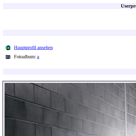
Userpro
Hauptprofil ansehen
Fotoalbum:
a