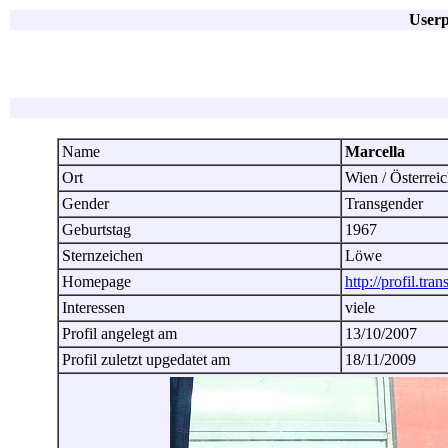
Userp
Name
Marcella
Ort
Wien / Österre
Gender
Transgender
Geburtstag
1967
Sternzeichen
Löwe
Homepage
http://profil.tra
Interessen
viele
Profil angelegt am
13/10/2007
Profil zuletzt upgedatet am
18/11/2009