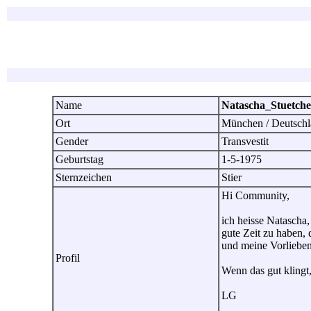
Name
Natascha_Stuetch
Ort
München / Deutsch
Gender
Transvestit
Geburtstag
1-5-1975
Sternzeichen
Stier
Hi Community,
ich heisse Natascha,
gute Zeit zu haben,
und meine Vorlieben 
Profil
Wenn das gut klingt,
LG