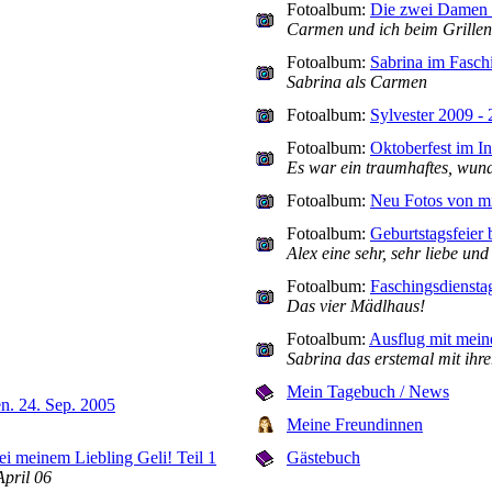
Fotoalbum:
Die zwei Damen v
Carmen und ich beim Grille
Fotoalbum:
Sabrina im Fasch
Sabrina als Carmen
Fotoalbum:
Sylvester 2009 -
Fotoalbum:
Oktoberfest im In
Es war ein traumhaftes, wu
Fotoalbum:
Neu Fotos von mi
Fotoalbum:
Geburtstagsfeier 
Alex eine sehr, sehr liebe und
Fotoalbum:
Faschingsdiensta
Das vier Mädlhaus!
Fotoalbum:
Ausflug mit meine
Sabrina das erstemal mit ihr
Mein Tagebuch / News
en. 24. Sep. 2005
Meine Freundinnen
i meinem Liebling Geli! Teil 1
Gästebuch
April 06