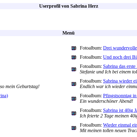
Userprofil von Sabrina Herz
Menü
Fotoalbum:
Drei wundervolle
Fotoalbum:
Und noch drei B
Fotoalbum:
Sabrina das erste
Stefanie und Ich bei einem to
Fotoalbum:
Sabrina wieder e
lso mein Geburtstag!
Endlich war ich wieder einm
ina)
Fotoalbum:
Pfingstsonntag in
Ein wunderschöner Abend!
Fotoalbum:
Sabrina ist 40ig 
Ich feierte 2 Tage meinen 40
Fotoalbum:
Wieder einmal ein
Mit meinen tollen neuen Tra