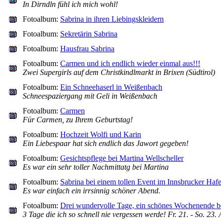
In Dirndln fühl ich mich wohl!
Fotoalbum:
Sabrina in ihren Liebingskleidern
Fotoalbum:
Sekretärin Sabrina
Fotoalbum:
Hausfrau Sabrina
Fotoalbum:
Carmen und ich endlich wieder einmal aus!!!
Zwei Supergirls auf dem Christkindlmarkt in Brixen (Südtirol)
Fotoalbum:
Ein Schneehaserl in Weißenbach
Schneespaziergang mit Geli in Weißenbach
Fotoalbum:
Carmen
Für Carmen, zu Ihrem Geburtstag!
Fotoalbum:
Hochzeit Wolfi und Karin
Ein Liebespaar hat sich endlich das Jawort gegeben!
Fotoalbum:
Gesichtspflege bei Martina Wellscheller
Es war ein sehr toller Nachmittatg bei Martina
Fotoalbum:
Sabrina bei einem tollen Event im Innsbrucker Haf
Es war einfach ein irrsinnig schöner Abend.
Fotoalbum:
Drei wundervolle Tage, ein schönes Wochenende be
3 Tage die ich so schnell nie vergessen werde! Fr. 21. - So. 23. 