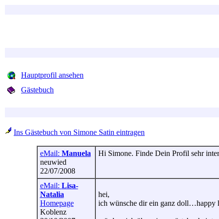
Hauptprofil ansehen
Gästebuch
Ins Gästebuch von Simone Satin eintragen
eMail:
Manuela
Hi Simone. Finde Dein Profil sehr inte
neuwied
22/07/2008
eMail:
Lisa-
Natalia
hei,
Homepage
ich wünsche dir ein ganz doll…happy 
Koblenz