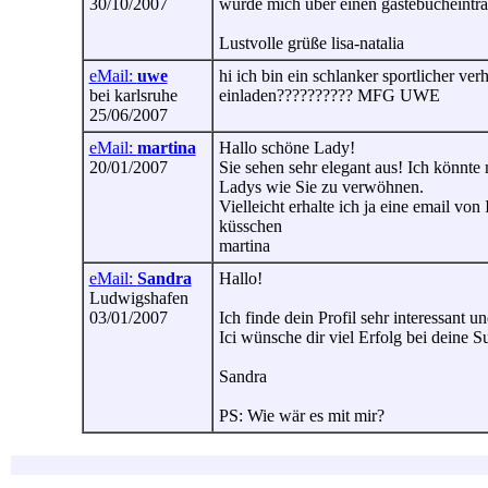
30/10/2007
würde mich über einen gästebucheintrag
Lustvolle grüße lisa-natalia
eMail:
uwe
hi ich bin ein schlanker sportlicher ve
bei karlsruhe
einladen?????????? MFG UWE
25/06/2007
eMail:
martina
Hallo schöne Lady!
20/01/2007
Sie sehen sehr elegant aus! Ich könnte 
Ladys wie Sie zu verwöhnen.
Vielleicht erhalte ich ja eine email von
küsschen
martina
eMail:
Sandra
Hallo!
Ludwigshafen
03/01/2007
Ich finde dein Profil sehr interessant 
Ici wünsche dir viel Erfolg bei deine S
Sandra
PS: Wie wär es mit mir?