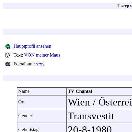
Userpr
Hauptprofil ansehen
Text:
VON meiner Maus
Fotoalbum:
sexy
Name
TV Chantal
Wien / Österr
Ort
Transvestit
Gender
20-8-1980
Geburtstag