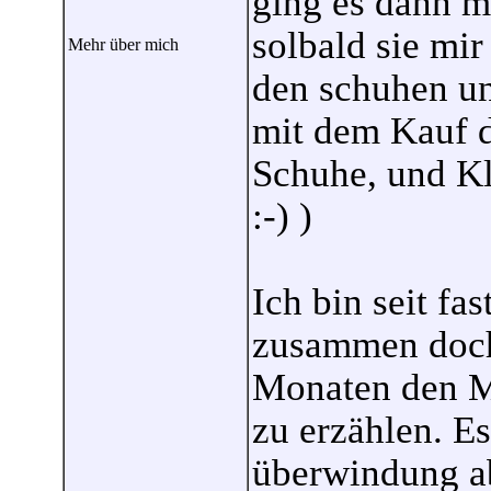
ging es dann m
solbald sie mir
Mehr über mich
den schuhen u
mit dem Kauf d
Schuhe, und Kl
:-) )
Ich bin seit fa
zusammen doch 
Monaten den Mu
zu erzählen. Es
überwindung a