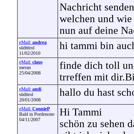
Nachricht senden
welchen und wie 
nun auf deine Na
eMail:
andrea
hi tammi bin auch
südttirol
11/02/2010
eMail:
claus
finde dich toll u
meran
25/04/2008
trreffen mit dir.B
eMail:
andi
hallo du hast sc
südtirol
20/01/2008
eMail:
ConnieP
Hi Tammi
Bald in Pordenone
04/11/2007
schön zu sehen da