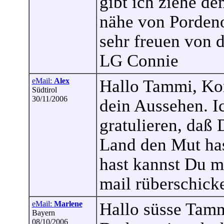
gibt ich ziehe de
nähe von Pordeno
sehr freuen von d
LG Connie
eMail:
Alex
Hallo Tammi, Kom
Südtirol
30/11/2006
dein Aussehen. I
gratulieren, daß 
Land den Mut has
hast kannst Du mi
mail rüberschick
eMail:
Marlene
Hallo süsse Tamm
Bayern
08/10/2006