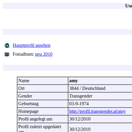
Use
Hauptprofil ansehen
Fotoalbum:
neu 2010
Name
amy
Ort
3844 / Deutschland
Gender
Transgender
Geburtstag
03-9-1974
Homepage
http://profil.transgender.at/amy
Profil angelegt am
30/12/2010
Profil zuletzt upgedatet
30/12/2010
am