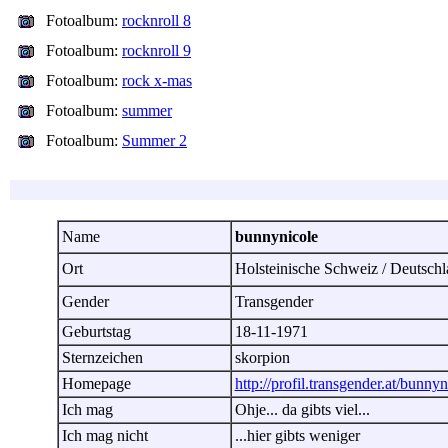
Fotoalbum:
rocknroll 8
Fotoalbum:
rocknroll 9
Fotoalbum:
rock x-mas
Fotoalbum:
summer
Fotoalbum:
Summer 2
Name
bunnynicole
Ort
Holsteinische Schweiz / Deutsc
Gender
Transgender
Geburtstag
18-11-1971
Sternzeichen
skorpion
Homepage
http://profil.transgender.at/bunnyn
Ich mag
Ohje... da gibts viel...
Ich mag nicht
...hier gibts weniger