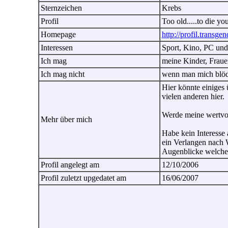
Sternzeichen
Krebs
Profil
Too old.....to die yo
Homepage
http://profil.transge
Interessen
Sport, Kino, PC und
Ich mag
meine Kinder, Fraue
Ich mag nicht
wenn man mich blöd 
Hier könnte einiges
vielen anderen hier.
Werde meine wertvol
Mehr über mich
Habe kein Interesse 
ein Verlangen nach 
Augenblicke welche 
Profil angelegt am
12/10/2006
Profil zuletzt upgedatet am
16/06/2007