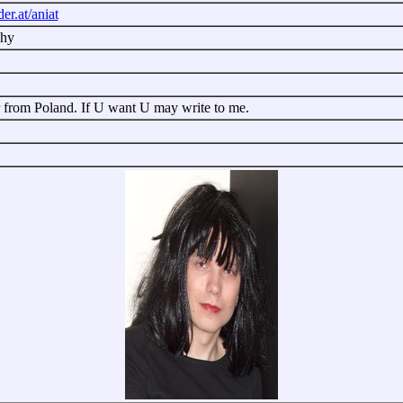
der.at/aniat
phy
r from Poland. If U want U may write to me.