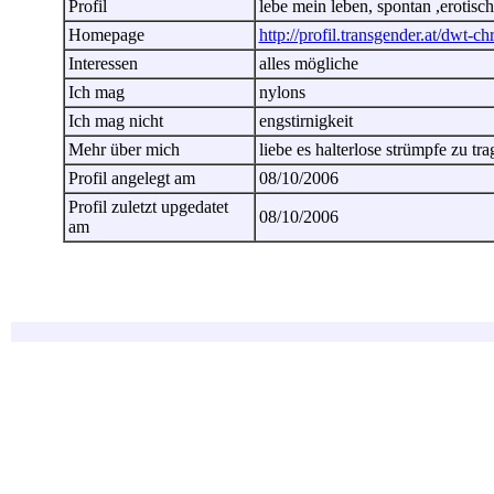
Profil
lebe mein leben, spontan ,erotisch
Homepage
http://profil.transgender.at/dwt-chr
Interessen
alles mögliche
Ich mag
nylons
Ich mag nicht
engstirnigkeit
Mehr über mich
liebe es halterlose strümpfe zu 
Profil angelegt am
08/10/2006
Profil zuletzt upgedatet
08/10/2006
am