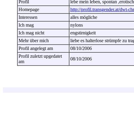
Profil
lebe mein leben, spontan ,erotisch
Homepage
http://profil.transgender.at/dwt-chr
Interessen
alles mögliche
Ich mag
nylons
Ich mag nicht
engstirnigkeit
Mehr über mich
liebe es halterlose strümpfe zu 
Profil angelegt am
08/10/2006
Profil zuletzt upgedatet
08/10/2006
am