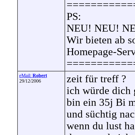
===========
PS:
NEU! NEU! N
Wir bieten ab s
Homepage-Servi
===========
eMail:
Robert
zeit für treff ?
29/12/2006
ich würde dich 
bin ein 35j Bi 
und süchtig nac
wenn du lust ha