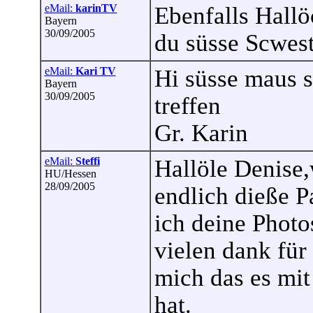
eMail:
karinTV
Ebenfalls Hall
Bayern
30/09/2005
du süsse Scwes
eMail:
Kari TV
Hi süsse maus s
Bayern
30/09/2005
treffen
Gr. Karin
eMail:
Steffi
Hallöle Denise,
HU/Hessen
28/09/2005
endlich dieße P
ich deine Photo
vielen dank für 
mich das es mit
hat.