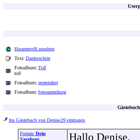
Userp
Hauptprofil ansehen
Text:
Dankeschön
Fotoalbum:
Toll
toll
Fotoalbum:
september
Fotoalbum:
fotosammlung
Gästebuch
Ins Gästebuch von Denise29 eintragen
Forum:
Dein
Hallo Denise,
Verehrer