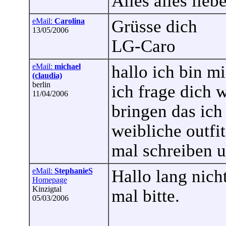
Alles alles lieb
eMail:
Carolina
Grüsse dich
13/05/2006
LG-Caro
eMail:
michael
hallo ich bin m
(claudia)
berlin
ich frage dich 
11/04/2006
bringen das ic
weibliche outfit
mal schreiben u
eMail:
StephanieS
Hallo lang nich
Homepage
Kinzigtal
mal bitte.
05/03/2006