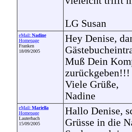
vieleicht trifft
LG Susan
eMail:
Nadine
Hey Denise, da
Homepage
Franken
Gästebucheintr
18/09/2005
Muß Dein Kom
zurückgeben!!!
Viele Grüße,
Nadine
eMail:
Mariella
Hallo Denise, s
Homepage
Lauterbach
Grüsse in die Na
15/09/2005