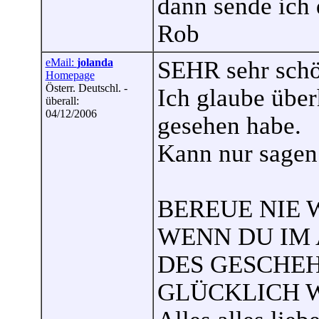
dann sende ich 
Rob
eMail:
jolanda
SEHR sehr schö
Homepage
Österr. Deutschl. -
Ich glaube über
überall:
04/12/2006
gesehen habe.
Kann nur sag
BEREUE NIE 
WENN DU IM
DES GESCHE
GLÜCKLICH W