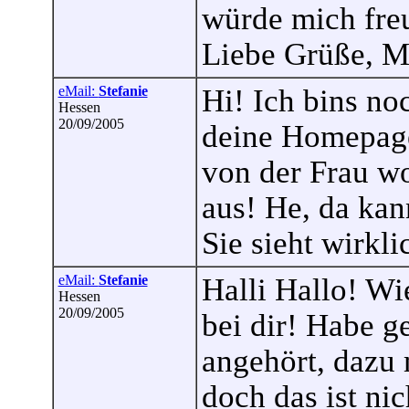
würde mich fre
Liebe Grüße, M
eMail:
Stefanie
Hi! Ich bins n
Hessen
20/09/2005
deine Homepage
von der Frau wo
aus! He, da kan
Sie sieht wirkli
eMail:
Stefanie
Halli Hallo! Wi
Hessen
20/09/2005
bei dir! Habe g
angehört, dazu 
doch das ist n