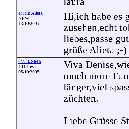
laura
eMail:
Alieta
Hi,ich habe es 
NRW
13/10/2005
zusehen,echt to
liebes,passe gut 
grüße Alieta ;-)
eMail:
Steffi
Viva Denise,wie
HU/Hessen
05/10/2005
much more Fun,
länger,viel spa
züchten.
Liebe Grüsse St