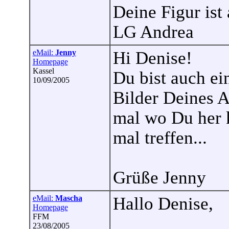
Deine Figur ist 
LG Andrea
eMail:
Jenny
Hi Denise!
Homepage
Kassel
Du bist auch e
10/09/2005
Bilder Deines 
mal wo Du her 
mal treffen...
Grüße Jenny
eMail:
Mascha
Hallo Denise,
Homepage
FFM
23/08/2005