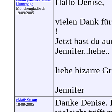
Hallo Denise,
Homepage
Mönchengladbach
19/09/2005
vielen Dank für
!
Jetzt hast du a
Jennifer..hehe..
liebe bizarre G
Jennifer
eMail:
Susan
Danke Denise. 
18/09/2005