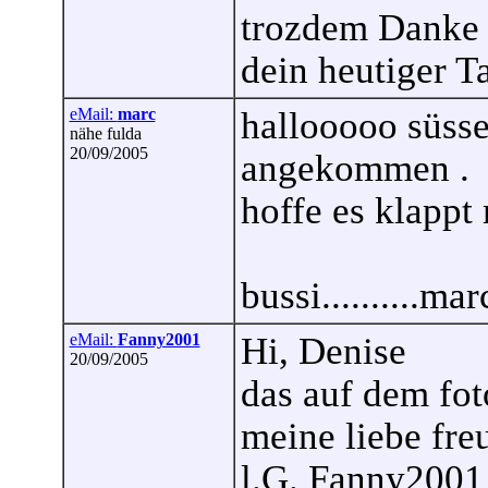
trozdem Danke 
dein heutiger T
eMail:
marc
hallooooo süsse 
nähe fulda
20/09/2005
angekommen .
hoffe es klappt
bussi..........mar
eMail:
Fanny2001
Hi, Denise
20/09/2005
das auf dem fot
meine liebe fre
l.G. Fanny2001