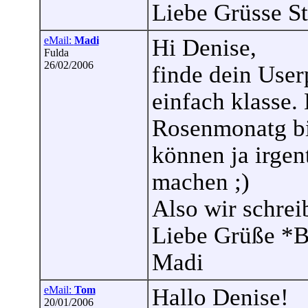
Liebe Grüsse S
eMail:
Madi
Hi Denise,
Fulda
26/02/2006
finde dein Use
einfach klasse. 
Rosenmonatg bi
können ja irge
machen ;)
Also wir schrei
Liebe Grüße *B
Madi
eMail:
Tom
Hallo Denise!
20/01/2006