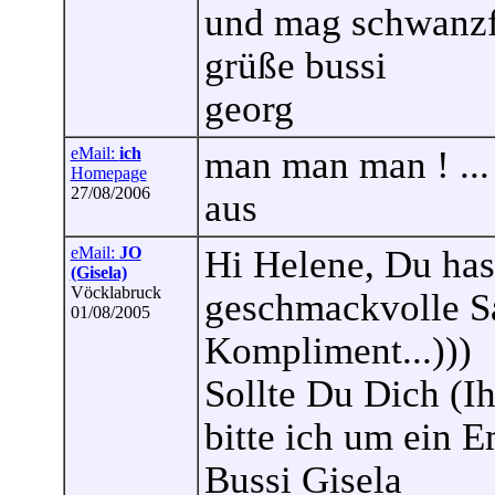
und mag schwanzfr
grüße bussi
georg
eMail:
ich
man man man ! ...
Homepage
27/08/2006
aus
eMail:
JO
Hi Helene, Du hast
(Gisela)
Vöcklabruck
geschmackvolle Sa
01/08/2005
Kompliment...)))
Sollte Du Dich (Ih
bitte ich um ein E
Bussi Gisela