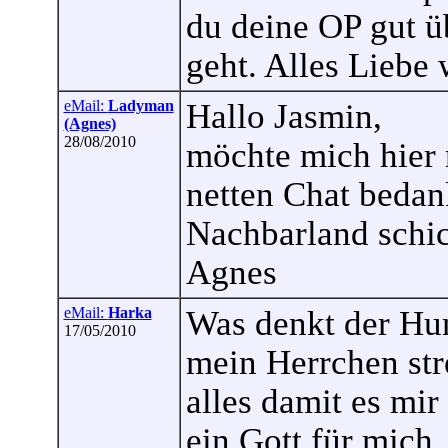
du deine OP gut ü
geht. Alles Liebe 
eMail:
Ladyman
Hallo Jasmin,
(Agnes)
28/08/2010
möchte mich hier 
netten Chat bedan
Nachbarland schi
Agnes
eMail:
Harka
Was denkt der Hun
17/05/2010
mein Herrchen str
alles damit es mir
ein Gott für mich .