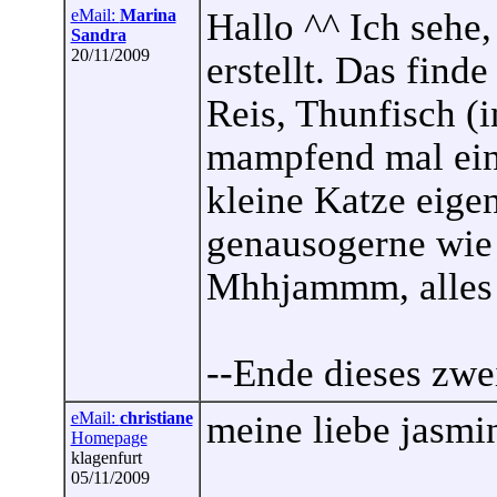
eMail:
Marina
Hallo ^^ Ich sehe,
Sandra
20/11/2009
erstellt. Das finde
Reis, Thunfisch (
mampfend mal ein
kleine Katze eigen
genausogerne wie
Mhhjammm, alles l
--Ende dieses zwe
eMail:
christiane
meine liebe jasmi
Homepage
klagenfurt
05/11/2009