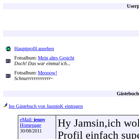
Userp
Hauptprofil ansehen
Fotoalbum:
Mein altes Gesicht
Doch! Das war einmal ich...
Fotoalbum:
Meooow!
Schnurrrrrrrrrrrrr~
Gästebuch
Ins Gästebuch von JasminK eintragen
eMail:
jenny
Hy Jamsin,ich woll
Homepage
30/08/2011
Profil einfach sup