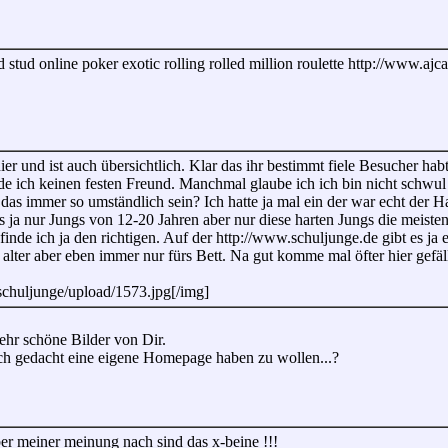
 stud online poker exotic rolling rolled million roulette http://www.ajc
hier und ist auch übersichtlich. Klar das ihr bestimmt fiele Besucher h
nde ich keinen festen Freund. Manchmal glaube ich ich bin nicht schwul
das immer so umständlich sein? Ich hatte ja mal ein der war echt der H
es ja nur Jungs von 12-20 Jahren aber nur diese harten Jungs die meiste
 finde ich ja den richtigen. Auf der http://www.schuljunge.de gibt es ja
alter aber eben immer nur fürs Bett. Na gut komme mal öfter hier gefäl
eschuljunge/upload/1573.jpg[/img]
ehr schöne Bilder von Dir.
h gedacht eine eigene Homepage haben zu wollen...?
er meiner meinung nach sind das x-beine !!!