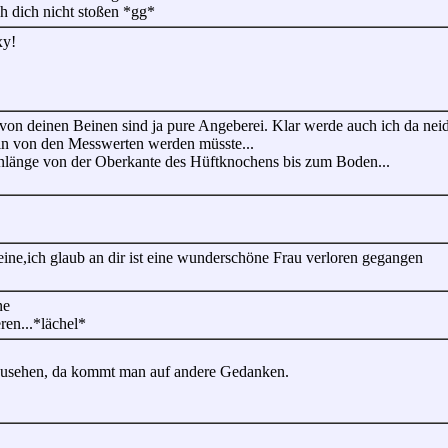
ch dich nicht stoßen *gg*
xy!
on deinen Beinen sind ja pure Angeberei. Klar werde auch ich da neid
rein von den Messwerten werden müsste...
länge von der Oberkante des Hüftknochens bis zum Boden...
ne,ich glaub an dir ist eine wunderschöne Frau verloren gegangen
ne
ren...*lächel*
anzusehen, da kommt man auf andere Gedanken.