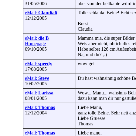
31/05/2006
aber von der bettkante würd i
eMail:
Claudia6
Tolle schlanke Beine! Echt se
12/12/2005
Bussi
Claudia
eMail:
die B
Mamma mia, die super Bilder v
Homepage
Weis aber nicht, ob ich dies 
09/10/2005
Habe selbst 126 cm Außenbein
Na, und du? ;-)
eMail:
speedy
wow geil
17/08/2005
eMail:
Steve
Du hast wahnsinnig schöne Bei
10/02/2005
eMail:
Larissa
Wow... Manu....wahsinns Bei
08/01/2005
dazu kann man dir nur gartulie
eMail:
Thomas
Liebe Manu,
12/12/2004
ganz tolle Beine. Sehr nett 
Liebe Gruesse
Thomas
eMail:
Thomas
Liebe manu,