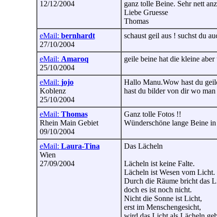
12/12/2004
ganz tolle Beine. Sehr nett 
Liebe Gruesse
Thomas
eMail:
bernhardt
schaust geil aus ! suchst du a
27/10/2004
eMail:
Amaroq
geile beine hat die kleine aber 
25/10/2004
eMail:
jojo
Hallo Manu.Wow hast du geile 
Koblenz
hast du bilder von dir wo man
25/10/2004
eMail:
Thomas
Ganz tolle Fotos !!
Rhein Main Gebiet
Wünderschöne lange Beine in 
09/10/2004
eMail:
Laura-Tina
Das Lächeln
Wien
27/09/2004
Lächeln ist keine Falte.
Lächeln ist Wesen vom Licht.
Durch die Räume bricht das Li
doch es ist noch nicht.
Nicht die Sonne ist Licht,
erst im Menschengesicht,
wird das Licht als Lächeln ge