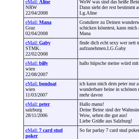
eMail:
Aline
WoW was sind das heiße Bein
NRW
Dann sieht der rest bestimmt a
22/04/2008
Lg.Aline
eMail:
Mana
Gratuliere zu Deinen wunders
Graz
schicken könntest, kann mich 
02/04/2008
Mana
eMail:
Gaby
finde dich echt sexy wer nett m
STMK.
aufzunehmen.LG.Gaby
22/02/2008
eMail:
billy
hallo hüpsche meine würd mit
wien
22/08/2007
eMail:
bondoat
ich kann mich dem peter nur a
wien
wunderbare beine in schönen 
11/03/2007
mehr davon
eMail:
peter
Hallo manu!
salzburg
Deine Beine sind der Wahnsin
28/11/2006
Wow, sehen die gut aus!
Liebe Grüße aus Salzburg!
eMail:
7 card stud
So far parlay 7 card stud poke
poker