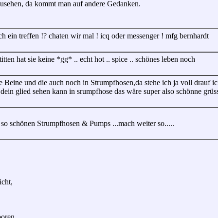
anzusehen, da kommt man auf andere Gedanken.
uch ein treffen !? chaten wir mal ! icq oder messenger ! mfg bernhardt
titten hat sie keine *gg* .. echt hot .. spice .. schönes leben noch
Beine und die auch noch in Strumpfhosen,da stehe ich ja voll drauf i
 dein glied sehen kann in srumpfhose das wäre super also schönne grüss
so schönen Strumpfhosen & Pumps ...mach weiter so.....
cht,
boren