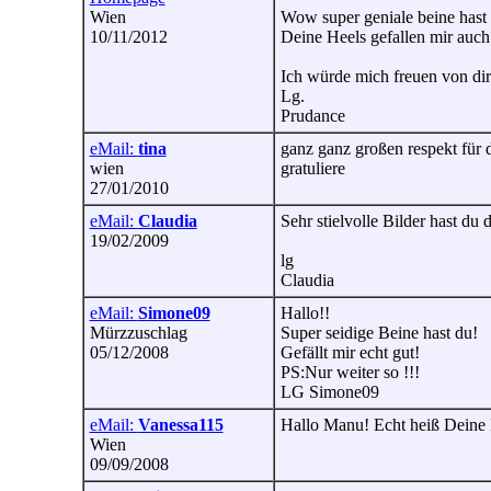
Wien
Wow super geniale beine hast 
10/11/2012
Deine Heels gefallen mir auch 
Ich würde mich freuen von dir
Lg.
Prudance
eMail:
tina
ganz ganz großen respekt für d
wien
gratuliere
27/01/2010
eMail:
Claudia
Sehr stielvolle Bilder hast du 
19/02/2009
lg
Claudia
eMail:
Simone09
Hallo!!
Mürzzuschlag
Super seidige Beine hast du!
05/12/2008
Gefällt mir echt gut!
PS:Nur weiter so !!!
LG Simone09
eMail:
Vanessa115
Hallo Manu! Echt heiß Deine 
Wien
09/09/2008