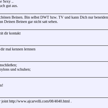
e Sexy ..
uch gut aus.
chönen Beinen. Bin selbst DWT bzw. TV und kann Dich nur beneiden.
an Deinen Beinen gar nicht satt sehen.
it dir kontakt
 dir mal kennen lernnen
nschließen;
nylons und schuhen;
n!
r joint http://www.ajcarvelli.com/08/4040.html .