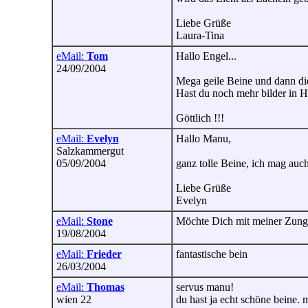
Liebe Grüße
Laura-Tina
eMail:
Tom
Hallo Engel...
24/09/2004
Mega geile Beine und dann d
Hast du noch mehr bilder in H
Göttlich !!!
eMail:
Evelyn
Hallo Manu,
Salzkammergut
05/09/2004
ganz tolle Beine, ich mag au
Liebe Grüße
Evelyn
eMail:
Stone
Möchte Dich mit meiner Zunge
19/08/2004
eMail:
Frieder
fantastische bein
26/03/2004
eMail:
Thomas
servus manu!
wien 22
du hast ja echt schöne beine. 