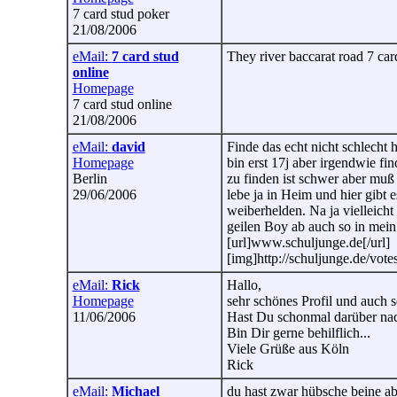
7 card stud poker
21/08/2006
eMail:
7 card stud
They river baccarat road 7 card
online
Homepage
7 card stud online
21/08/2006
eMail:
david
Finde das echt nicht schlecht 
Homepage
bin erst 17j aber irgendwie fi
Berlin
zu finden ist schwer aber muß 
29/06/2006
lebe ja in Heim und hier gibt 
weiberhelden. Na ja vielleicht
geilen Boy ab auch so in mein 
[url]www.schuljunge.de[/url]
[img]http://schuljunge.de/vot
eMail:
Rick
Hallo,
Homepage
sehr schönes Profil und auch s
11/06/2006
Hast Du schonmal darüber nac
Bin Dir gerne behilflich...
Viele Grüße aus Köln
Rick
eMail:
Michael
du hast zwar hübsche beine ab