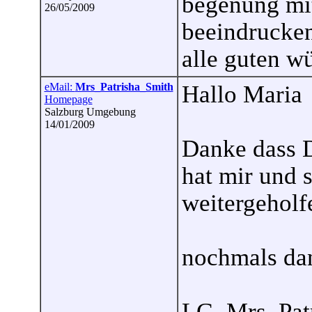
begenung mit
26/05/2009
beeindrucken
alle guten w
eMail:
Mrs_Patrisha_Smith
Hallo Maria
Homepage
Salzburg Umgebung
14/01/2009
Danke dass D
hat mir und 
weitergeholf
nochmals da
LG. Mrs. Pat