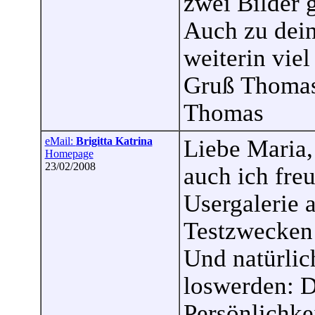
zwei Bilder 
Auch zu dein
weiterin viel
Gruß Thoma
Thomas
eMail:
Brigitta Katrina
Liebe Maria,
Homepage
23/02/2008
auch ich freu
Usergalerie 
Testzwecken 
Und natürlic
loswerden: Du
Persönlichke