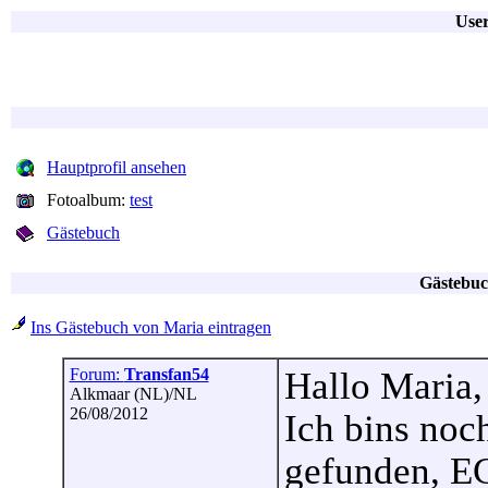
User
Hauptprofil ansehen
Fotoalbum:
test
Gästebuch
Gästebuc
Ins Gästebuch von Maria eintragen
Forum:
Transfan54
Hallo Maria,
Alkmaar (NL)/NL
26/08/2012
Ich bins noc
gefunden, E