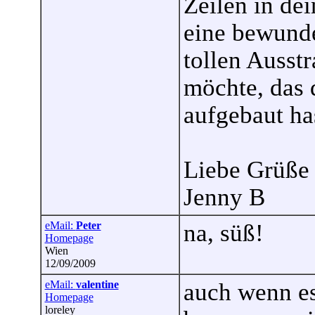
Zeilen in de
eine bewunde
tollen Ausst
möchte, das 
aufgebaut ha
Liebe Grüße 
Jenny B
eMail:
Peter
na, süß!
Homepage
Wien
12/09/2009
eMail:
valentine
auch wenn es 
Homepage
loreley