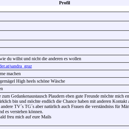
Profil
ie du willst und nicht die anderen es wollen
nder.at/sandra_graz
erne machen
ngernägel High heels schöne Wäsche
en
e zum Gedankenaustausch Plaudern eben gute Freunde möchte mich endli
wirklich bin und möchte endlich die Chance haben mit anderen Kontakt
 andere TV´s TG´s aber natürlich auch Frauen die verständniss für Män
nd es verstehen können.
bald freu mich auf eure Mails