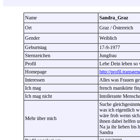
Name
Sandra_Graz
Ort
Graz / Österreich
Gender
Weiblich
Geburtstag
17-9-1977
Sternzeichen
Jungfrau
Profil
Lebe Dein leben so w
Homepage
http://profil.transge
Interessen
Alles was Frauen g
Ich mag
french manikürte fi
Ich mag nicht
Intollerante Mensch
Suche gleichgesinnt
was ich eigentlich 
wäre froh wenn sich
Mehr über mich
ihnen dabei helfen u
Na ja ihr lieben bis 
Sandra