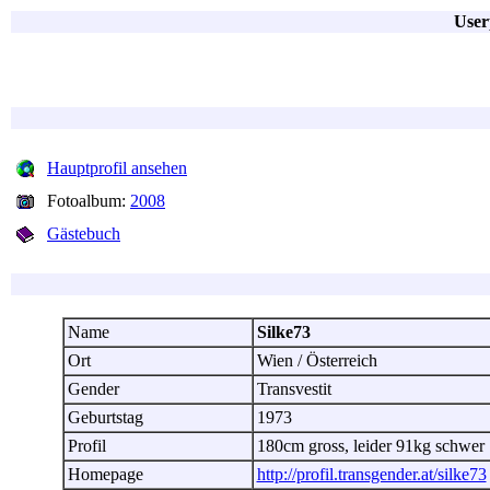
User
Hauptprofil ansehen
Fotoalbum:
2008
Gästebuch
Name
Silke73
Ort
Wien / Österreich
Gender
Transvestit
Geburtstag
1973
Profil
180cm gross, leider 91kg schwer
Homepage
http://profil.transgender.at/silke73