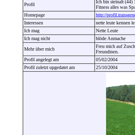
Ich bin steinalt (44
Profil
Fitness alles was S
Homepage
http://profil.transgen
Interessen
nette leute kennen l
Ich mag
Nette Leute
Ich mag nicht
blöde Anmache
Freu mich auf Zuschr
Mehr über mich
Freundinen.
Profil angelegt am
05/02/2004
Profil zuletzt upgedatet am
25/10/2004