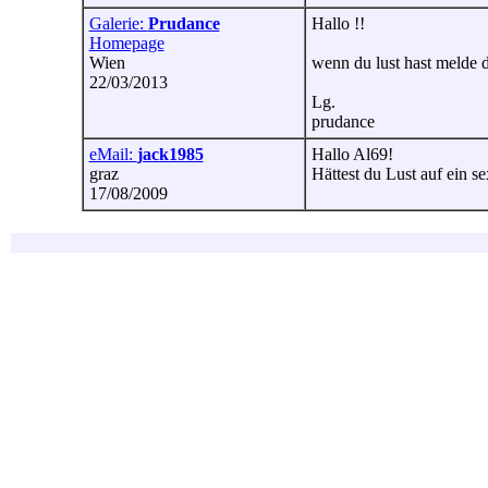
Galerie:
Prudance
Hallo !!
Homepage
Wien
wenn du lust hast melde d
22/03/2013
Lg.
prudance
eMail:
jack1985
Hallo Al69!
graz
Hättest du Lust auf ein s
17/08/2009