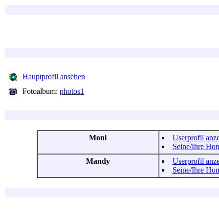
Hauptprofil ansehen
Fotoalbum:
photos1
Moni
Userprofil anz
Seine/Ihre Ho
Mandy
Userprofil anz
Seine/Ihre Ho