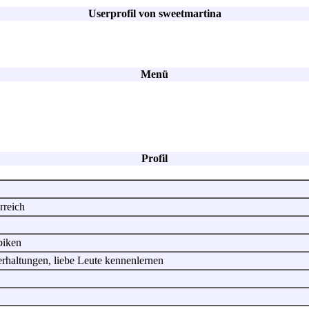
Userprofil von sweetmartina
Menü
Profil
rreich
biken
erhaltungen, liebe Leute kennenlernen