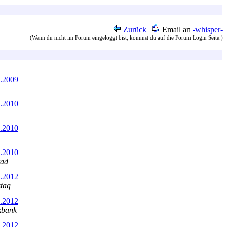
Zurück
|
Email an
-whisper-
(Wenn du nicht im Forum eingeloggt bist, kommst du auf die Forum Login Seite.)
6.2009
1.2010
1.2010
6.2010
rad
5.2012
stag
7.2012
kbank
9.2012