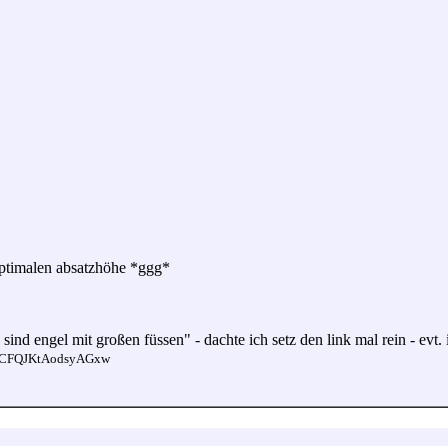
 optimalen absatzhöhe *ggg*
sind engel mit großen füssen" - dachte ich setz den link mal rein - evt. i
pYCFQJKtAodsyAGxw