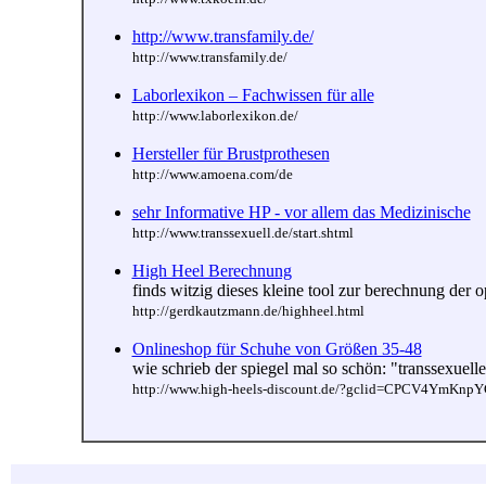
http://www.transfamily.de/
http://www.transfamily.de/
Laborlexikon – Fachwissen für alle
http://www.laborlexikon.de/
Hersteller für Brustprothesen
http://www.amoena.com/de
sehr Informative HP - vor allem das Medizinische
http://www.transsexuell.de/start.shtml
High Heel Berechnung
finds witzig dieses kleine tool zur berechnung der
http://gerdkautzmann.de/highheel.html
Onlineshop für Schuhe von Größen 35-48
wie schrieb der spiegel mal so schön: "transsexuelle 
http://www.high-heels-discount.de/?gclid=CPCV4YmKn