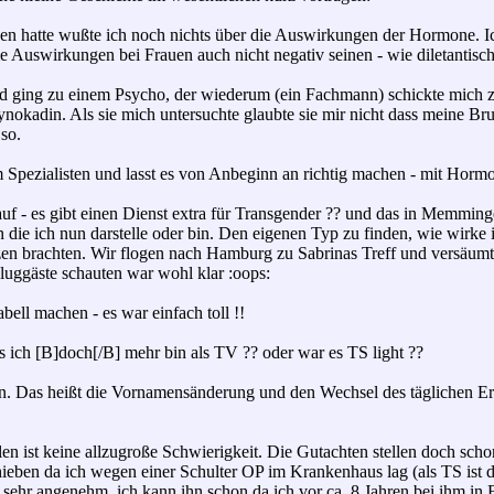
gen hatte wußte ich noch nichts über die Auswirkungen der Hormone. 
die Auswirkungen bei Frauen auch nicht negativ seinen - wie diletantis
nd ging zu einem Psycho, der wiederum (ein Fachmann) schickte mich z
nokadin. Als sie mich untersuchte glaubte sie mir nicht dass meine Brus
so.
m Spezialisten und lasst es von Anbeginn an richtig machen - mit Hormon
te auf - es gibt einen Dienst extra für Transgender ?? und das in Memmi
 die ich nun darstelle oder bin. Den eigenen Typ zu finden, wie wirke ich
en brachten. Wir flogen nach Hamburg zu Sabrinas Treff und versäumte
Fluggäste schauten war wohl klar :oops:
ell machen - es war einfach toll !!
ss ich [B]doch[/B] mehr bin als TV ?? oder war es TS light ??
en. Das heißt die Vornamensänderung und den Wechsel des täglichen 
len ist keine allzugroße Schwierigkeit. Die Gutachten stellen doch sch
chieben da ich wegen einer Schulter OP im Krankenhaus lag (als TS ist 
ar sehr angenehm, ich kann ihn schon da ich vor ca. 8 Jahren bei ihm 