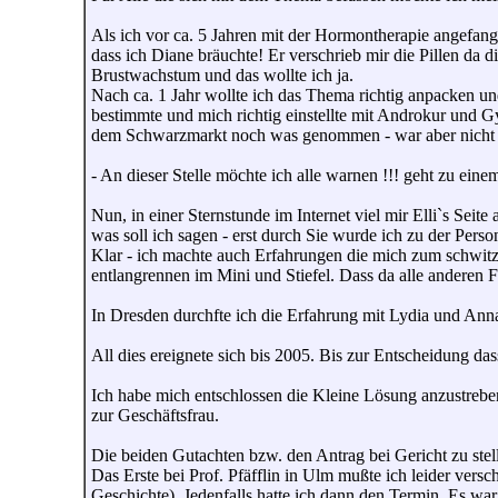
Als ich vor ca. 5 Jahren mit der Hormontherapie angefan
dass ich Diane bräuchte! Er verschrieb mir die Pillen da 
Brustwachstum und das wollte ich ja.
Nach ca. 1 Jahr wollte ich das Thema richtig anpacken u
bestimmte und mich richtig einstellte mit Androkur und Gy
dem Schwarzmarkt noch was genommen - war aber nicht 
- An dieser Stelle möchte ich alle warnen !!! geht zu eine
Nun, in einer Sternstunde im Internet viel mir Elli`s Sei
was soll ich sagen - erst durch Sie wurde ich zu der Person
Klar - ich machte auch Erfahrungen die mich zum schwitz
entlangrennen im Mini und Stiefel. Dass da alle anderen 
In Dresden durchfte ich die Erfahrung mit Lydia und Annab
All dies ereignete sich bis 2005. Bis zur Entscheidung da
Ich habe mich entschlossen die Kleine Lösung anzustreb
zur Geschäftsfrau.
Die beiden Gutachten bzw. den Antrag bei Gericht zu stel
Das Erste bei Prof. Pfäfflin in Ulm mußte ich leider vers
Geschichte). Jedenfalls hatte ich dann den Termin. Es w