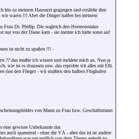
Ich bin zu meinem Hausarzt gegangen und erzählte ihm
ch wir waren !!! Aber die Dinger halfen bei meinem
u Frau Dr. Phillip. Die sogleich den Hormonstatus
t nur von der Diane kam - sie meinte ich hätte sonst auf
en ist nicht zu spaßen !!! -
ngen ?? das mußte ich wissen und meldete mich an. Nun ja
, wie ist es draussen usw. das erprobte ich alles mit Elli.
n fast den Flieger - wir mußten den halben Flughafen
Erscheinungsbildes von Mann zu Frau bzw. Geschäftsmann
on eine gewisse Unbekannte dar.
dies auch spannend - ohne die VÄ - aber das ist ne andere
in Behandlung war um endlich von dem Thema geheilt zu