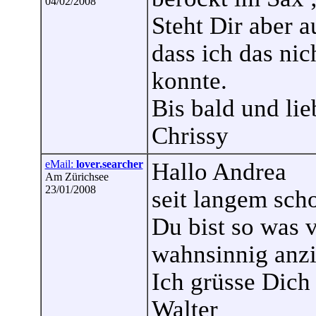
04/02/2008
Steht Dir aber a
dass ich das ni
konnte.
Bis bald und li
Chrissy
eMail:
lover.searcher
Hallo Andrea
Am Zürichsee
23/01/2008
seit langem sch
Du bist so was 
wahnsinnig anz
Ich grüsse Dich
Walter