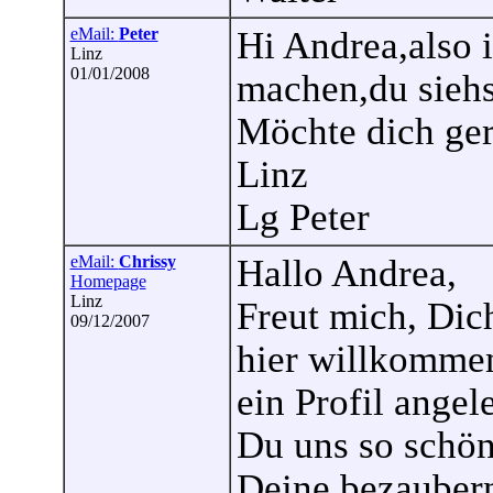
eMail:
Peter
Hi Andrea,also 
Linz
01/01/2008
machen,du siehst
Möchte dich ger
Linz
Lg Peter
eMail:
Chrissy
Hallo Andrea,
Homepage
Linz
Freut mich, Dic
09/12/2007
hier willkommen
ein Profil angel
Du uns so schön
Deine bezaubern