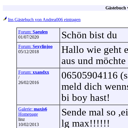
Gästebuch 
Ins Gästebuch von Andrea006 eintragen
Forum:
Saeulen
Schön bist du
01/07/2020
Forum:
Sexylinjoo
Hallo wie geht es
05/12/2018
aus und möchte 
Forum:
xxandxx
06505904116 (
/
26/02/2016
meld dich wennst
bi boy hast!
Galerie:
maxis6
Sende mal so ,ei
Homepage
linz
lg max!!!!!!
10/02/2013