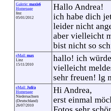
Galerie:
maxis6
Hallo Andrea!
Homepage
linz
ich habe dich je
05/01/2012
leider nicht an
aber vielleicht 
bist nicht so sc
eMail:
max
hallo! ich würde
Linz
15/11/2010
vielleicht meld
sehr freuen! lg 
eMail:
Juli/a
Hi Andrea,
Homepage
Niedersachsen
erst einmal möch
(Deutschland)
26/07/2010
Fotos sehr schö