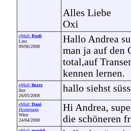
Alles Liebe
Oxi
eMail:
Rudi
Hallo Andrea sup
Linz
09/06/2008
man ja auf den
total,auf Transe
kennen lernen.
eMail:
linzzz
hallo siehst sü
linz
26/05/2008
eMail:
Dani
Hi Andrea, super
Homepage
Wien
die schöneren fr
24/04/2008
eMail:
maxis6