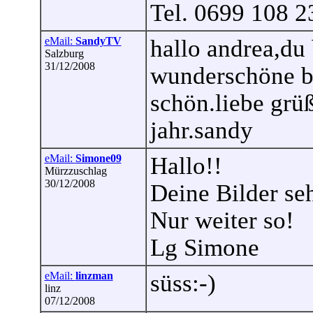
Tel. 0699 108 2
eMail:
SandyTV
hallo andrea,du
Salzburg
31/12/2008
wunderschöne bi
schön.liebe grüß
jahr.sandy
eMail:
Simone09
Hallo!!
Mürzzuschlag
30/12/2008
Deine Bilder se
Nur weiter so!
Lg Simone
eMail:
linzman
süss:-)
linz
07/12/2008