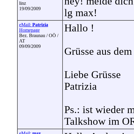
hey! melde dich
linz
19/09/2009
lg max!
eMail:
Patrizia
Hallo !
Homepage
Bez. Braunau / OÖ /
AT
09/09/2009
Grüsse aus dem
Liebe Grüsse
Patrizia
Ps.: ist wieder 
Talkshow im OR
eMail:
max