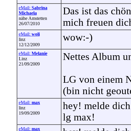
eMail:
Sabrina
Das ist das chön
Michaela
nähe Amstetten
mich freuen dic
26/07/2010
eMail:
woli
wow:-)
linz
12/12/2009
eMail:
Melanie
Nettes Album und
Linz
21/09/2009
LG von einem N
(bin nicht geout
eMail:
max
hey! melde dich
linz
19/09/2009
lg max!
eMail:
max