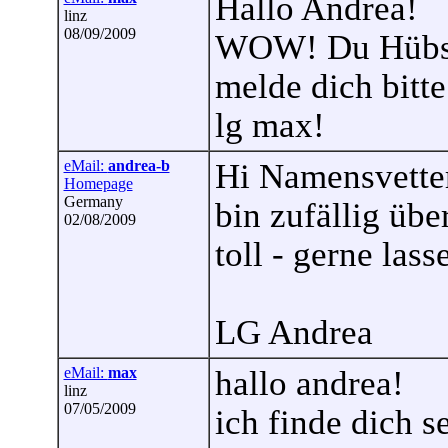
Hallo Andrea!
linz
08/09/2009
WOW! Du Hübs
melde dich bitte
lg max!
eMail:
andrea-b
Hi Namensvetter
Homepage
Germany
bin zufällig übe
02/08/2009
toll - gerne las
LG Andrea
eMail:
max
hallo andrea!
linz
07/05/2009
ich finde dich s