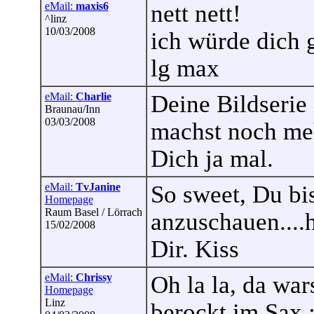
eMail:
maxis6
nett nett!
^linz
10/03/2008
ich würde dich 
lg max
eMail:
Charlie
Deine Bildserie 
Braunau/Inn
03/03/2008
machst noch meh
Dich ja mal.
eMail:
TvJanine
So sweet, Du bi
Homepage
Raum Basel / Lörrach
anzuschauen....
15/02/2008
Dir. Kiss
eMail:
Chrissy
Oh la la, da wa
Homepage
Linz
berockt im Sax ;