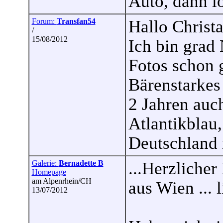
Auto, dann lo
Forum:
Transfan54
Hallo Christa
/
15/08/2012
Ich bin grad
Fotos schon 
Bärenstarkes 
2 Jahren auc
Atlantikblau,
Deutschland 
Galerie:
Bernadette B
...Herzlicher
Homepage
am Alpenrhein/CH
aus Wien ... l
13/07/2012