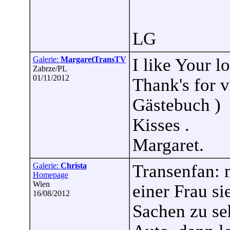
LG
Galerie:
MargaretTransTV
I like Your lo
Zabrze/PL
01/11/2012
Thank's for v
Gästebuch )
Kisses .
Margaret.
Galerie:
Christa
Transenfan: 
Homepage
Wien
einer Frau si
16/08/2012
Sachen zu seh