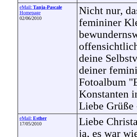
eMail:
Tanja-Pascale
Nicht nur, da
Homepage
02/06/2010
femininer Kle
bewundernswe
offensichtli
deine Selbst
deiner femin
Fotoalbum "E
Konstanten i
Liebe Grüße 
eMail:
Esther
Liebe Christa
17/05/2010
ja, es war wi