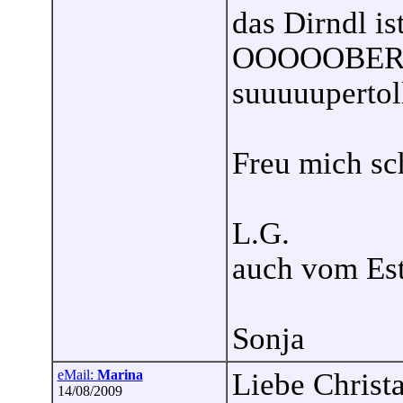
das Dirndl is
OOOOOBERHA
suuuuupertoll
Freu mich sc
L.G.
auch vom Est
Sonja
eMail:
Marina
Liebe Christa
14/08/2009