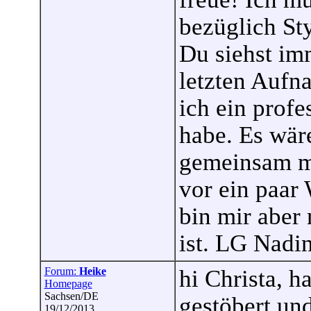
bezüglich St
Du siehst im
letzten Aufn
ich ein prof
habe. Es wär
gemeinsam m
vor ein paar
bin mir aber
ist. LG Nadi
Forum:
Heike
hi Christa, h
Homepage
Sachsen/DE
gestöbert un
19/12/2013