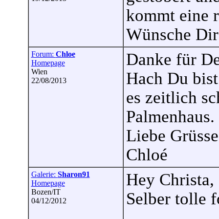
kommt eine r
Wünsche Dir 
Forum:
Chloe
Danke für De
Homepage
Wien
Hach Du bist
22/08/2013
es zeitlich s
Palmenhaus.
Liebe Grüsse
Chloé
Galerie:
Sharon91
Hey Christa, 
Homepage
Bozen/IT
Selber tolle f
04/12/2012