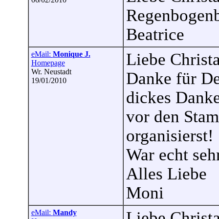
Regenbogenba
Beatrice
eMail:
Monique J.
Liebe Christa
Homepage
Wr. Neustadt
Danke für De
19/01/2010
dickes Danke
vor den Sta
organisierst!
War echt sehr
Alles Liebe
Moni
eMail:
Mandy
Liebe Christ