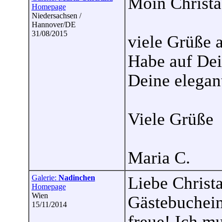
Moin Christa
Homepage
Niedersachsen /
Hannover/DE
31/08/2015
viele Grüße 
Habe auf Dei
Deine elegan
Viele Grüße
Maria C.
Galerie:
Nadinchen
Liebe Christ
Homepage
Wien
Gästebuchein
15/11/2014
freue! Ich m