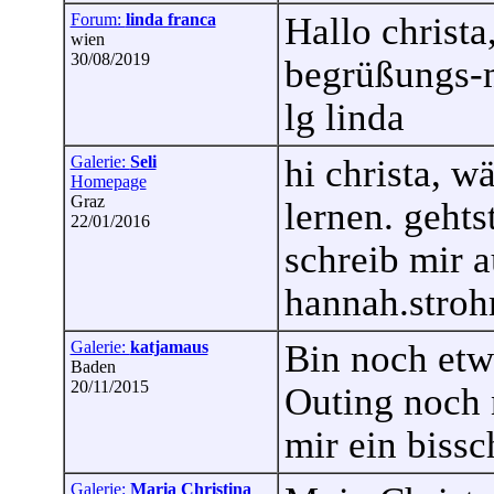
Forum:
linda franca
Hallo christa
wien
30/08/2019
begrüßungs-m
lg linda
Galerie:
Seli
hi christa, 
Homepage
Graz
lernen. gehts
22/01/2016
schreib mir a
hannah.stro
Galerie:
katjamaus
Bin noch etw
Baden
20/11/2015
Outing noch 
mir ein bissc
Galerie:
Maria Christina