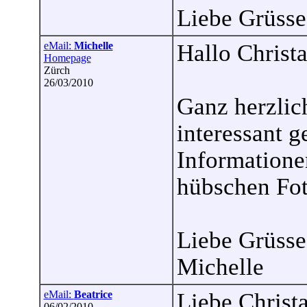
Liebe Grüsse
eMail:
Michelle
Hallo Christ
Homepage
Zürch
26/03/2010
Ganz herzlic
interessant g
Informatione
hübschen Fot
Liebe Grüsse
Michelle
eMail:
Beatrice
Liebe Christ
06/02/2010