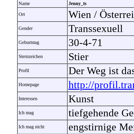
Name
Jenny_ts
Wien / Österr
Ort
Transsexuell
Gender
30-4-71
Geburtstag
Stier
Sternzeichen
Der Weg ist das
Profil
http://profil.t
Homepage
Kunst
Interessen
tiefgehende Ge
Ich mag
engstirnige M
Ich mag nicht