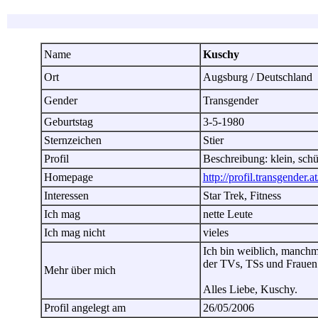
Name
Kuschy
Ort
Augsburg / Deutschland
Gender
Transgender
Geburtstag
3-5-1980
Sternzeichen
Stier
Profil
Beschreibung: klein, schüc
Homepage
http://profil.transgender.a
Interessen
Star Trek, Fitness
Ich mag
nette Leute
Ich mag nicht
vieles
Ich bin weiblich, manchm
der TVs, TSs und Frauen
Mehr über mich
Alles Liebe, Kuschy.
Profil angelegt am
26/05/2006