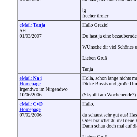
lg
frecher tiroler
eMail:
Tanja
Hallo Grazie!
SH
01/03/2007
Du hast ja eine bezaubernde
WÜnsche dir viel Schönes u
Lieben Gruß
Tanja
eMail:
Na i
Holla, schon lange nichts meh
Homepage
Dicke Bussis und große Um
Irgendwo im Nirgendwo
10/06/2006
(Skypiiii am Wochenende?)
eMail:
CvD
Hallo,
Homepage
07/02/2006
du schaust sehr gut aus! Ha
Oder brauchst du mal neue 
Dann schau doch mal auf 
Lieben Gruß