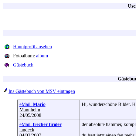
Use
Hauptprofil ansehen
Fotoalbum:
album
Gästebuch
Gästebu
Ins Gästebuch von MSV eintragen
eMail:
Mario
Hi, wunderschöne Bilder. Hä
Mannheim
24/05/2008
eMail:
frecher tiroler
der absolute hammer, kompli
landeck
04/03/2007
du hast jetzt einen fan mehr.