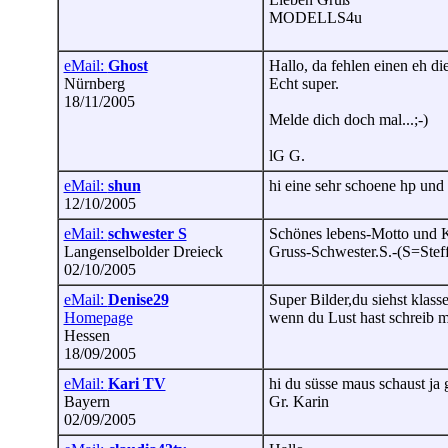
MODELLS4u
eMail:
Ghost
Hallo, da fehlen einen eh die
Nürnberg
Echt super.
18/11/2005
Melde dich doch mal...;-)
lG G.
eMail:
shun
hi eine sehr schoene hp und 
12/10/2005
eMail:
schwester S
Schönes lebens-Motto und K
Langenselbolder Dreieck
Gruss-Schwester.S.-(S=Steff
02/10/2005
eMail:
Denise29
Super Bilder,du siehst klasse
Homepage
wenn du Lust hast schreib 
Hessen
18/09/2005
eMail:
Kari TV
hi du süsse maus schaust ja g
Bayern
Gr. Karin
02/09/2005