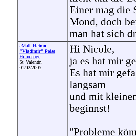
Einer mag die 
Mond, doch be
man hat sich d
eMail:
Heimo
Hi Nicole,
"Vladimir" Poiss
Homepage
ja es hat mir ge
St. Valentin
01/02/2005
Es hat mir gef
langsam
und mit kleinen
beginnst!
"Probleme könn