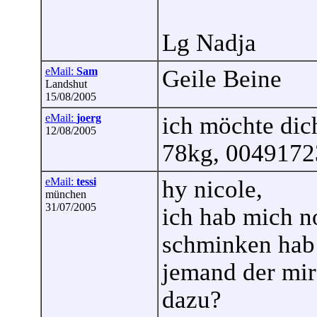
Lg Nadja
eMail:
Sam
Geile Beine
Landshut
15/08/2005
eMail:
joerg
ich möchte dic
12/08/2005
78kg, 004917
eMail:
tessi
hy nicole,
münchen
31/07/2005
ich hab mich n
schminken hab 
jemand der mir h
dazu?