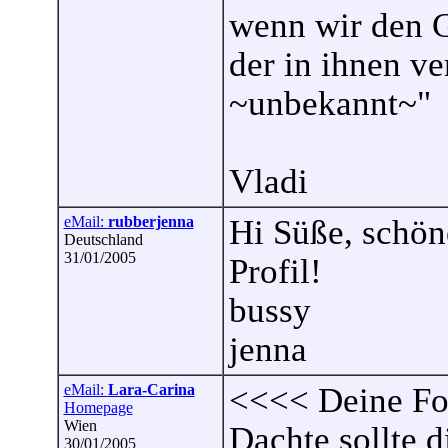
wenn wir den 
der in ihnen ve
~unbekannt~"
Vladi
eMail:
rubberjenna
Hi Süße, schön
Deutschland
31/01/2005
Profil!
bussy
jenna
eMail:
Lara-Carina
<<<<
Deine Fot
Homepage
Wien
Dachte sollte d
30/01/2005