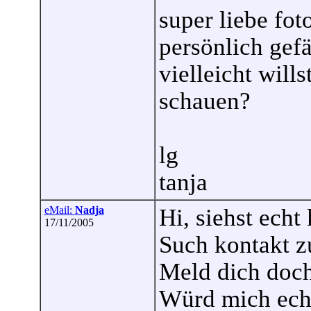
super liebe fot
persönlich gefä
vielleicht will
schauen?
lg
tanja
eMail:
Nadja
Hi, siehst echt 
17/11/2005
Such kontakt zu
Meld dich doch
Würd mich echt