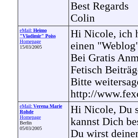
Best Regards
Colin
eMail:
Heimo
Hi Nicole, ich 
"Vladimir" Poiss
Homepage
einen "Weblog"
15/03/2005
Bei Gratis An
Fetisch Beiträg
Bitte weitersag
http://www.fex
eMail:
Verena Marie
Hi Nicole, Du 
Rohde
Homepage
kannst Dich be
Berlin
05/03/2005
Du wirst deinen