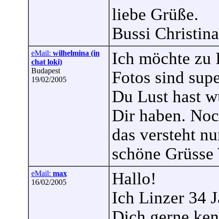
liebe Grüße.
Bussi Christina
eMail:
wilhelmina (in
Ich möchte zu D
chat loki)
Budapest
Fotos sind sup
19/02/2005
Du Lust hast w
Dir haben. Noch
das versteht nu
schöne Grüsse
eMail:
max
Hallo!
16/02/2005
Ich Linzer 34 
Dich gerne ken