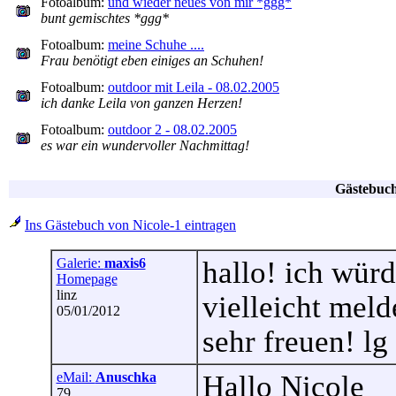
Fotoalbum:
und wieder neues von mir *ggg*
bunt gemischtes *ggg*
Fotoalbum:
meine Schuhe ....
Frau benötigt eben einiges an Schuhen!
Fotoalbum:
outdoor mit Leila - 08.02.2005
ich danke Leila von ganzen Herzen!
Fotoalbum:
outdoor 2 - 08.02.2005
es war ein wundervoller Nachmittag!
Gästebuch
Ins Gästebuch von Nicole-1 eintragen
Galerie:
maxis6
hallo! ich würd
Homepage
linz
vielleicht mel
05/01/2012
sehr freuen! lg
eMail:
Anuschka
Hallo Nicole
79...