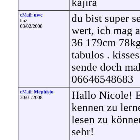
kajira
eMail:
uwe
du bist super 
linz
03/02/2008
wert, ich mag a
36 179cm 78kg 
tabulos . kisses
sende doch mal
06646548683
eMail:
Mephisto
Hallo Nicole! 
30/01/2008
kennen zu lern
lesen zu können
sehr!