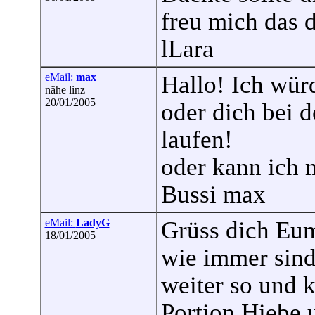
freu mich das d
lLara
eMail:
max
Hallo! Ich würd
nähe linz
20/01/2005
oder dich bei 
laufen!
oder kann ich 
Bussi max
eMail:
LadyG
Grüss dich Eum
18/01/2005
wie immer sind
weiter so und 
Portion Hiebe 