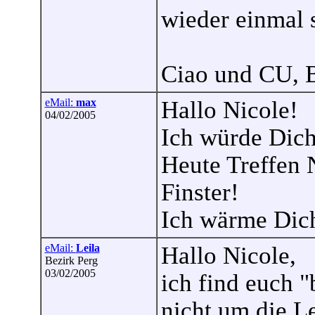
wieder einmal 
Ciao und CU, 
eMail:
max
Hallo Nicole!
04/02/2005
Ich würde Dich
Heute Treffen N
Finster!
Ich wärme Dich
eMail:
Leila
Hallo Nicole,
Bezirk Perg
03/02/2005
ich find euch 
nicht um die L