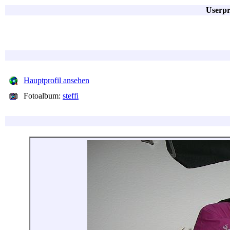
Userpr
Hauptprofil ansehen
Fotoalbum:
steffi