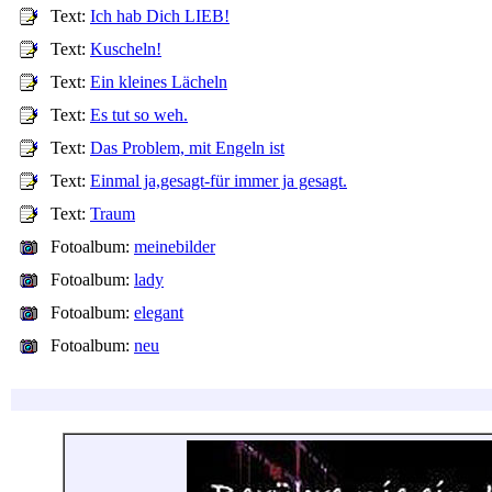
Text:
Ich hab Dich LIEB!
Text:
Kuscheln!
Text:
Ein kleines Lächeln
Text:
Es tut so weh.
Text:
Das Problem, mit Engeln ist
Text:
Einmal ja,gesagt-für immer ja gesagt.
Text:
Traum
Fotoalbum:
meinebilder
Fotoalbum:
lady
Fotoalbum:
elegant
Fotoalbum:
neu