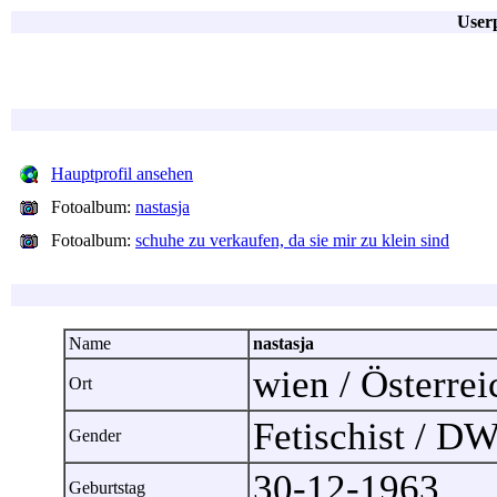
Userp
Hauptprofil ansehen
Fotoalbum:
nastasja
Fotoalbum:
schuhe zu verkaufen, da sie mir zu klein sind
Name
nastasja
wien / Österre
Ort
Fetischist / D
Gender
30-12-1963
Geburtstag