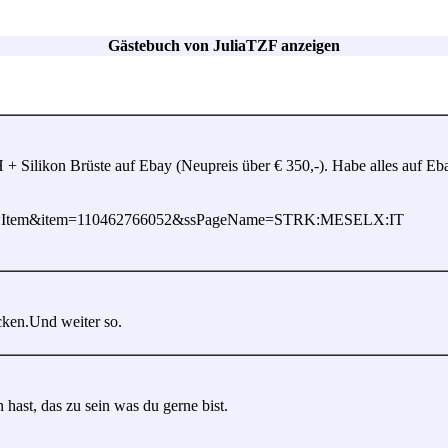
Gästebuch von JuliaTZF anzeigen
likon Brüste auf Ebay (Neupreis über € 350,-). Habe alles auf Ebay ab 
l?ViewItem&item=110462766052&ssPageName=STRK:MESELX:IT
icken.Und weiter so.
hast, das zu sein was du gerne bist.