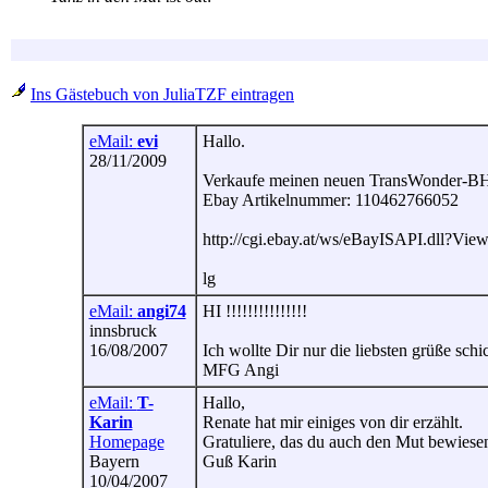
Ins Gästebuch von JuliaTZF eintragen
eMail:
evi
Hallo.
28/11/2009
Verkaufe meinen neuen TransWonder-BH + Si
Ebay Artikelnummer: 110462766052
http://cgi.ebay.at/ws/eBayISAPI.dl
lg
eMail:
angi74
HI !!!!!!!!!!!!!!!
innsbruck
16/08/2007
Ich wollte Dir nur die liebsten grüße sch
MFG Angi
eMail:
T-
Hallo,
Karin
Renate hat mir einiges von dir erzählt.
Homepage
Gratuliere, das du auch den Mut bewiesen 
Bayern
Guß Karin
10/04/2007