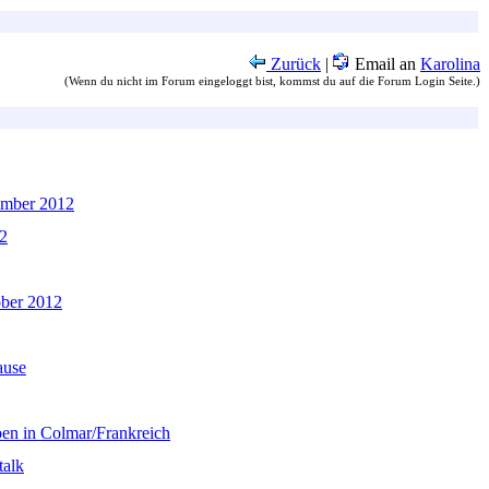
Zurück
|
Email an
Karolina
(Wenn du nicht im Forum eingeloggt bist, kommst du auf die Forum Login Seite.)
ember 2012
2
ber 2012
ause
en in Colmar/Frankreich
talk