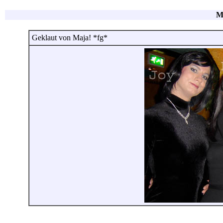
M
Geklaut von Maja! *fg*